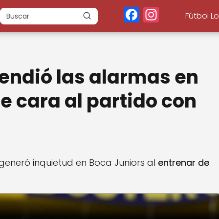
F
In
Fútbol L
a
st
c
a
e
g
endió las alarmas en
b
r
o
a
e cara al partido con
o
m
k
generó inquietud en Boca Juniors al
entrenar de