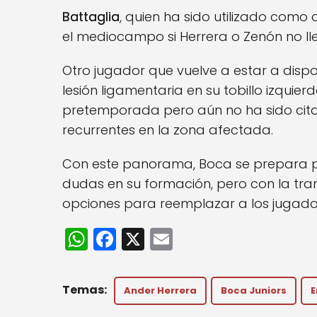
Battaglia
, quien ha sido utilizado como 
el mediocampo si Herrera o Zenón no ll
Otro jugador que vuelve a estar a dispo
lesión ligamentaria en su tobillo izquie
pretemporada pero aún no ha sido cit
recurrentes en la zona afectada.
Con este panorama, Boca se prepara pa
dudas en su formación, pero con la tra
opciones para reemplazar a los jugador
W
F
X
E
h
a
m
a
c
ai
Ander Herrera
Boca Juniors
E
ts
e
l