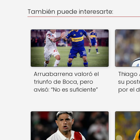
A
b
También puede interesarte:
p
o
p
o
k
Arruabarrena valoró el
Thiago 
triunfo de Boca, pero
su post
avisó: “No es suficiente”
por el 