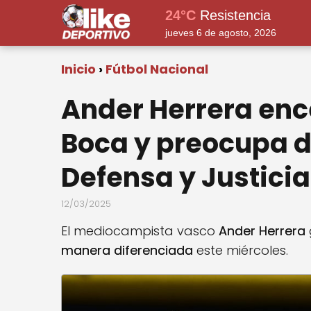
24°C
Resistencia
jueves 6 de agosto, 2026
Inicio
Fútbol Nacional
Ander Herrera enc
Boca y preocupa d
Defensa y Justicia
12/03/2025
El mediocampista vasco
Ander Herrera
manera diferenciada
este miércoles.