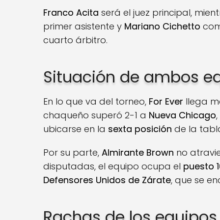
Franco Acita
será el juez principal, mi
primer asistente y
Mariano Cichetto
com
cuarto árbitro.
Situación de ambos e
En lo que va del torneo,
For Ever
llega me
chaqueño superó 2-1 a
Nueva Chicago
ubicarse en la
sexta posición
de la tabl
Por su parte,
Almirante Brown
no atravi
disputadas, el equipo ocupa el
puesto 1
Defensores Unidos de Zárate
, que se en
Rachas de los equipos