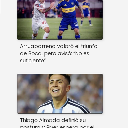
Arruabarrena valoró el triunfo
de Boca, pero avisó: “No es
suficiente”
Thiago Almada definió su
postura y River espera por el