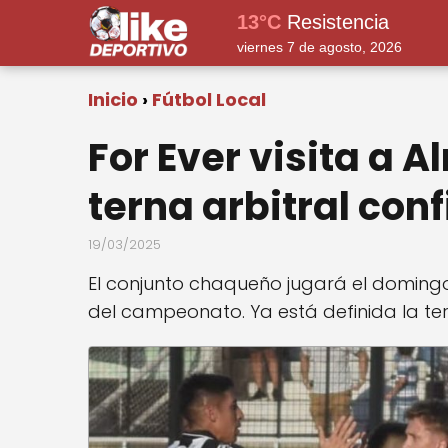
13°C
Resistencia
viernes 7 de agosto, 2026
Inicio
Fútbol Local
For Ever visita a 
terna arbitral co
19/03/2025
El conjunto chaqueño jugará el domingo
del campeonato. Ya está definida la tern