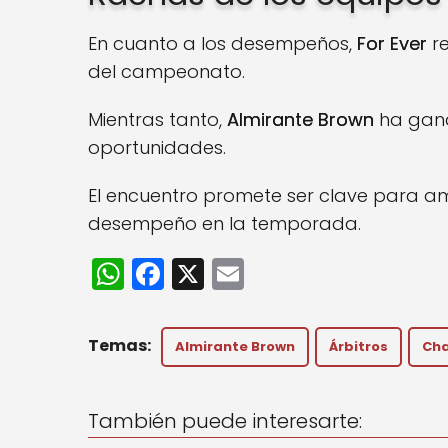
En cuanto a los desempeños,
For Ever
re
del campeonato.
Mientras tanto,
Almirante Brown
ha gana
oportunidades.
El encuentro promete ser clave para a
desempeño en la temporada.
W
F
X
E
h
a
m
a
c
ai
Almirante Brown
Árbitros
Cha
ts
e
l
A
b
También puede interesarte:
p
o