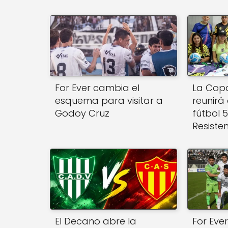
p
o
k
For Ever cambia el
La Copa
esquema para visitar a
reunirá
Godoy Cruz
fútbol 
Resiste
El Decano abre la
For Eve