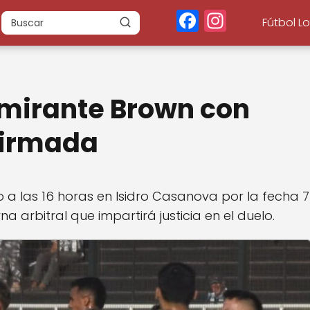
F
In
Fútbol L
a
st
c
a
e
g
Almirante Brown con
b
r
o
a
nfirmada
o
m
k
 a las 16 horas en Isidro Casanova por la fecha 7
a arbitral que impartirá justicia en el duelo.