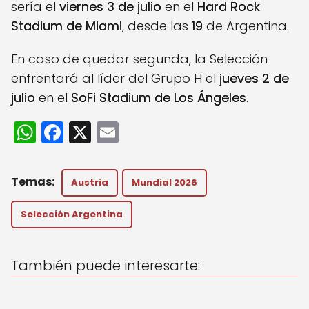
sería el
viernes 3 de julio
en el
Hard Rock
Stadium de Miami
, desde las
19
de Argentina.
En caso de quedar segunda, la Selección
enfrentará al líder del Grupo H el
jueves 2 de
julio
en el
SoFi Stadium de Los Ángeles
.
W
F
X
E
h
a
m
a
c
ai
Austria
Mundial 2026
ts
e
l
A
b
Selección Argentina
p
o
p
o
También puede interesarte:
k