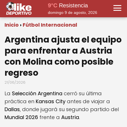
9°C
Resistencia
domingo 9 de agosto, 2026
Inicio
Fútbol Internacional
Argentina ajusta el equipo
para enfrentar a Austria
con Molina como posible
regreso
21/06/2026
La
Selección Argentina
cerró su última
práctica en
Kansas City
antes de viajar a
Dallas
, donde jugará su segundo partido del
Mundial 2026
frente a
Austria
.