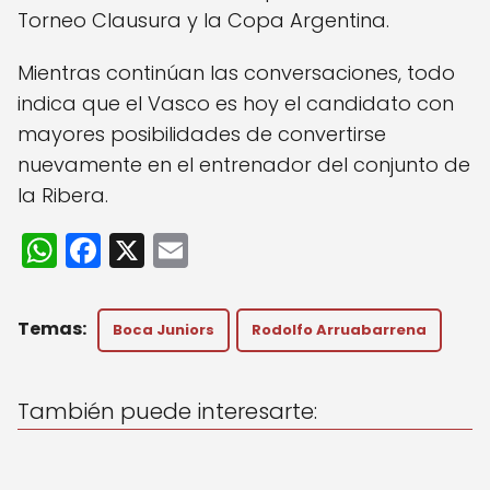
Torneo Clausura y la Copa Argentina.
Mientras continúan las conversaciones, todo
indica que el Vasco es hoy el candidato con
mayores posibilidades de convertirse
nuevamente en el entrenador del conjunto de
la Ribera.
W
F
X
E
h
a
m
a
c
ai
Boca Juniors
Rodolfo Arruabarrena
ts
e
l
A
b
También puede interesarte:
p
o
p
o