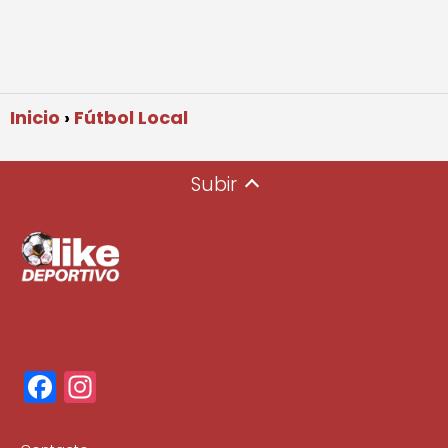
Inicio
Fútbol Local
Subir
F
In
a
st