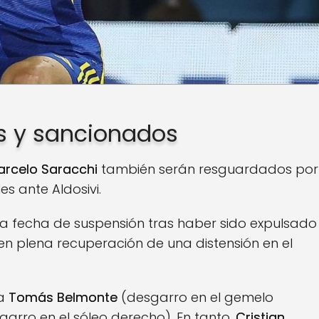
s y sancionados
arcelo Saracchi
también serán resguardados por
es ante Aldosivi.
a fecha de suspensión tras haber sido expulsado
en plena recuperación de una distensión en el
ia
Tomás Belmonte
(desgarro en el gemelo
arro en el sóleo derecho). En tanto,
Cristian