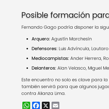
Posible formación para
Fernando Gago podría disponer la siguie
Arquero:
Agustín Marchesín
Defensores:
Luis Advíncula, Lautaro 
Mediocampistas:
Ander Herrera, Ro
Delanteros:
Alan Velasco, Miguel Mer
Este encuentro no solo es clave para la
también servirá para que algunos juga
contra Alianza Lima.
W
F
X
E