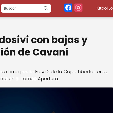
F
In
Fútbol L
a
st
c
a
e
g
dosivi con bajas y
b
r
o
a
ción de Cavani
o
m
k
nza Lima por la Fase 2 de la Copa Libertadores,
nte en el Torneo Apertura.