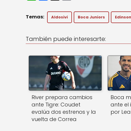
h
a
m
a
c
ai
Aldosivi
Boca Juniors
Edinson
ts
e
l
A
b
También puede interesarte:
p
o
p
o
k
River prepara cambios
Boca m
ante Tigre: Coudet
ante el 
evalúa dos estrenos y la
por Le
vuelta de Correa