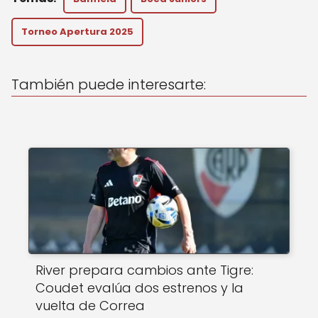
ts
e
l
A
b
Torneo Apertura 2025
p
o
p
o
También puede interesarte:
k
River prepara cambios ante Tigre:
Coudet evalúa dos estrenos y la
vuelta de Correa