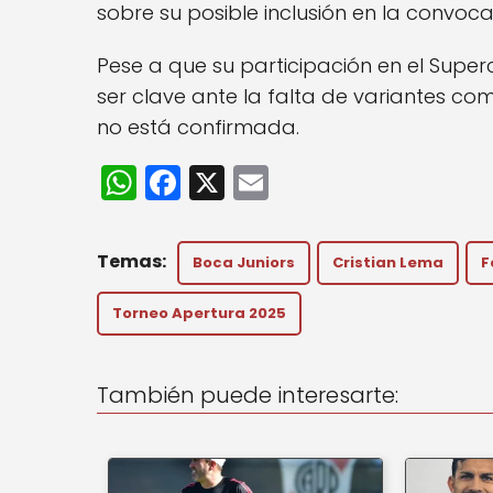
sobre su posible inclusión en la convoca
Pese a que su participación en el Supe
ser clave ante la falta de variantes co
no está confirmada.
W
F
X
E
h
a
m
a
c
ai
Boca Juniors
Cristian Lema
F
ts
e
l
A
b
Torneo Apertura 2025
p
o
p
o
También puede interesarte:
k