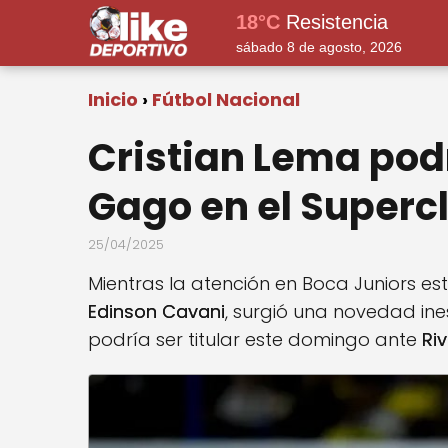
18°C
Resistencia
sábado 8 de agosto, 2026
Inicio
Fútbol Nacional
Cristian Lema podr
Gago en el Superc
25/04/2025
Mientras la atención en Boca Juniors e
Edinson Cavani
, surgió una novedad in
podría ser titular este domingo ante
Riv