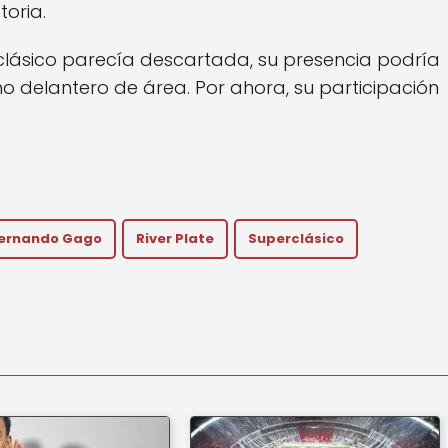
toria.
rclásico parecía descartada, su presencia podría
mo delantero de área. Por ahora, su participación
ernando Gago
River Plate
Superclásico