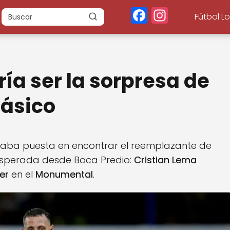
F
In
Fútbol L
a
st
c
a
e
g
ía ser la sorpresa de
b
r
o
a
lásico
o
m
k
staba puesta en encontrar el reemplazante de
esperada desde Boca Predio:
Cristian Lema
er
en el
Monumental
.