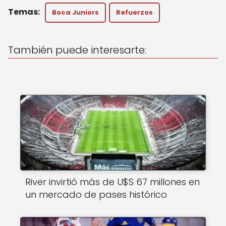
a
c
ai
Boca Juniors
Refuerzos
ts
e
l
A
b
También puede interesarte:
p
o
p
o
k
River invirtió más de U$S 67 millones en
un mercado de pases histórico