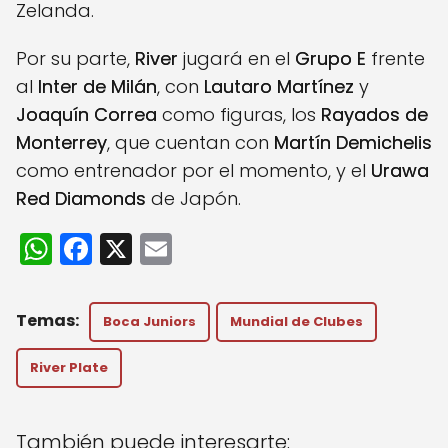
Zelanda.
Por su parte,
River
jugará en el
Grupo E
frente
al
Inter de Milán
, con
Lautaro Martínez
y
Joaquín Correa
como figuras, los
Rayados de
Monterrey
, que cuentan con
Martín Demichelis
como entrenador por el momento, y el
Urawa
Red Diamonds
de Japón.
W
F
X
E
h
a
m
a
c
ai
Boca Juniors
Mundial de Clubes
ts
e
l
A
b
River Plate
p
o
p
o
También puede interesarte: