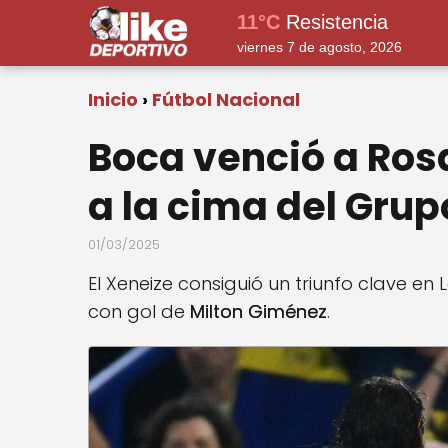
11°C
Resistencia
viernes 7 de agosto, 2026
Inicio
Fútbol Nacional
Boca venció a Rosa
a la cima del Grup
01/03/2025
El Xeneize consiguió un triunfo clave e
con gol de
Milton Giménez
.