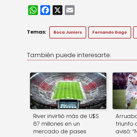
W
F
X
E
h
a
m
a
c
ai
Boca Juniors
Fernando Gago
ts
e
l
A
b
También puede interesarte:
p
o
p
o
k
River invirtió más de U$S
Arruaba
67 millones en un
triunfo
mercado de pases
avisó: “