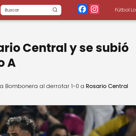
F
In
Fútbol L
a
st
c
a
e
g
rio Central y se subió
b
r
o
a
o A
o
m
k
n La Bombonera al derrotar 1-0 a
Rosario Central