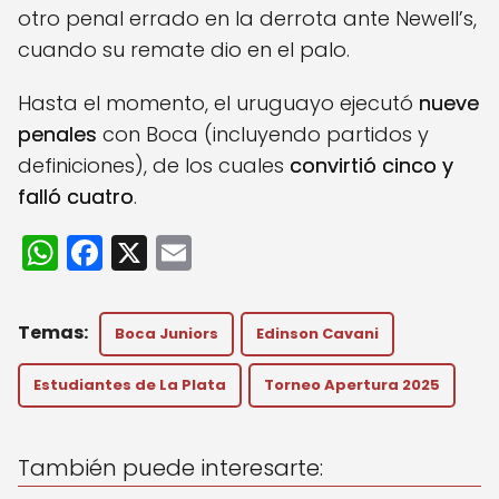
otro penal errado en la derrota ante Newell’s,
cuando su remate dio en el palo.
Hasta el momento, el uruguayo ejecutó
nueve
penales
con Boca (incluyendo partidos y
definiciones), de los cuales
convirtió cinco y
falló cuatro
.
W
F
X
E
h
a
m
a
c
ai
Boca Juniors
Edinson Cavani
ts
e
l
A
b
Estudiantes de La Plata
Torneo Apertura 2025
p
o
p
o
También puede interesarte: