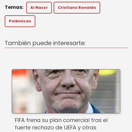
a
c
ai
Al Nassr
Cristiano Ronaldo
ts
e
l
A
b
Polémicas
p
o
p
o
También puede interesarte:
k
FIFA frena su plan comercial tras el
fuerte rechazo de UEFA y otras