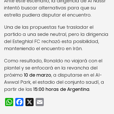
Ante este escenario, la dirigencia de Al Nassr
intentó buscar alternativas para que su
estrella pudiera disputar el encuentro.
Una de las propuestas fue trasladar el
partido a una sede neutral, pero la dirigencia
del Esteghlal FC rechazó esta posibilidad,
manteniendo el encuentro en Irán.
Como resultado, Ronaldo no viajará con el
plantel y se enfocará en la revancha del
próximo
10 de marzo
, a disputarse en el Al-
Awwal Park, el estadio del conjunto saudí, a
partir de las
15:00 horas de Argentina
.
W
F
X
E
h
a
m