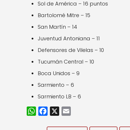
Sol de América – 16 puntos
Bartolomé Mitre – 15
San Martín – 14
Juventud Antoniana – 11
Defensores de Vilelas – 10
Tucumán Central – 10
Boca Unidos – 9
Sarmiento – 6
Sarmiento LB – 6
W
F
X
E
h
a
m
a
c
ai