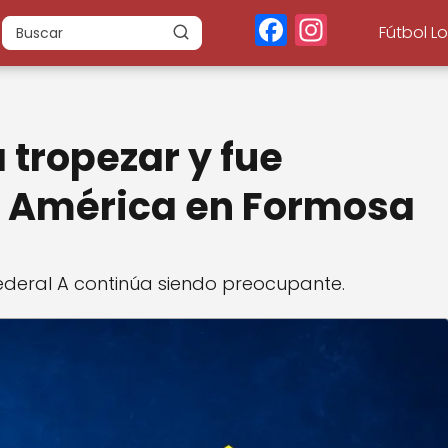
F
In
Fútbol L
a
st
c
a
e
g
 tropezar y fue
b
r
o
a
e América en Formosa
o
m
k
Federal A continúa siendo preocupante.