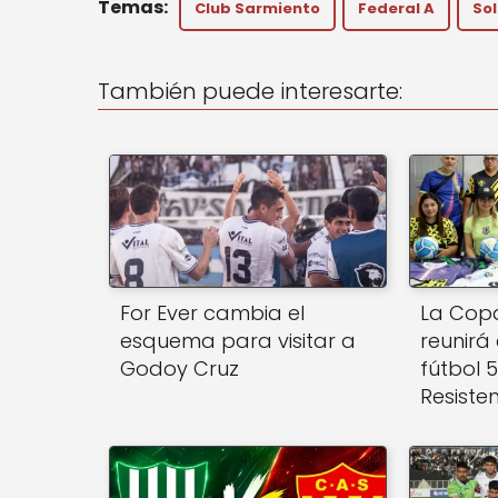
Club Sarmiento
Federal A
So
ts
e
l
A
b
También puede interesarte:
p
o
p
o
k
For Ever cambia el
La Copa
esquema para visitar a
reunirá
Godoy Cruz
fútbol 
Resiste