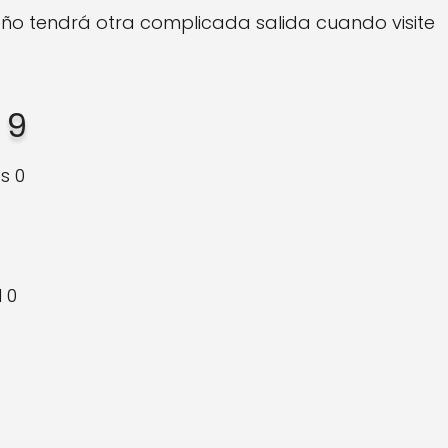
eño tendrá otra complicada salida cuando visite
 9
s 0
 0