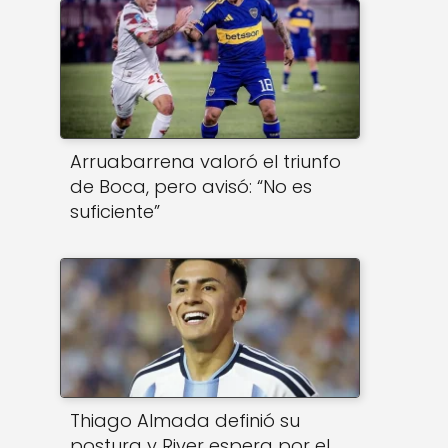
Arruabarrena valoró el triunfo
de Boca, pero avisó: “No es
suficiente”
Thiago Almada definió su
postura y River espera por el