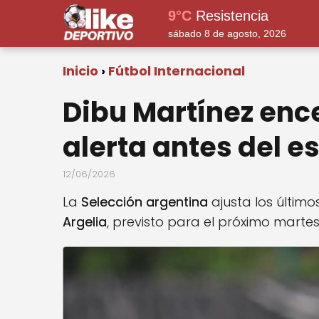
9°C
Resistencia
sábado 8 de agosto, 2026
Inicio
Fútbol Internacional
Dibu Martínez enc
alerta antes del e
12/06/2026
La
Selección argentina
ajusta los último
Argelia
, previsto para el próximo marte