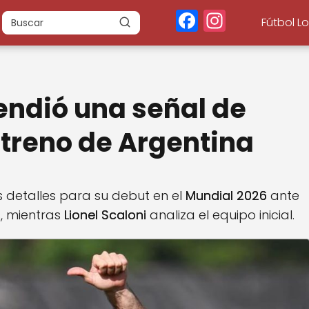
F
In
Fútbol L
a
st
c
a
e
g
endió una señal de
b
r
o
a
streno de Argentina
o
m
k
s detalles para su debut en el
Mundial 2026
ante
s, mientras
Lionel Scaloni
analiza el equipo inicial.