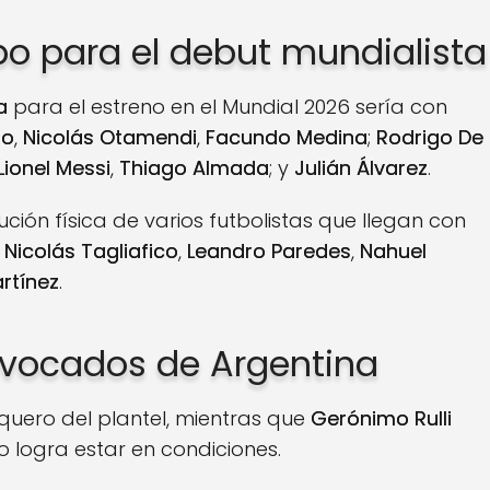
ipo para el debut mundialista
a
para el estreno en el Mundial 2026 sería con
ro
,
Nicolás Otamendi
,
Facundo Medina
;
Rodrigo De
Lionel Messi
,
Thiago Almada
; y
Julián Álvarez
.
ución física de varios futbolistas que llegan con
n
Nicolás Tagliafico
,
Leandro Paredes
,
Nahuel
rtínez
.
onvocados de Argentina
rquero del plantel, mientras que
Gerónimo Rulli
 logra estar en condiciones.