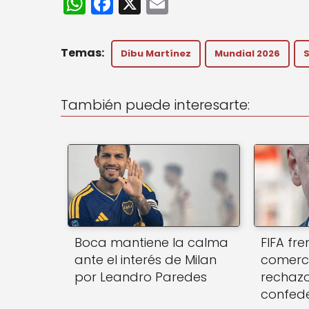
W
F
X
E
h
a
m
a
c
ai
Dibu Martínez
Mundial 2026
S
ts
e
l
A
b
También puede interesarte:
p
o
p
o
k
Boca mantiene la calma
FIFA fr
ante el interés de Milan
comercia
por Leandro Paredes
rechazo
confed