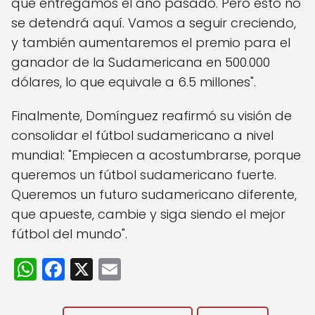
que entregamos el año pasado. Pero esto no
se detendrá aquí. Vamos a seguir creciendo,
y también aumentaremos el premio para el
ganador de la Sudamericana en 500.000
dólares, lo que equivale a 6.5 millones".
Finalmente, Domínguez reafirmó su visión de
consolidar el fútbol sudamericano a nivel
mundial: "Empiecen a acostumbrarse, porque
queremos un fútbol sudamericano fuerte.
Queremos un futuro sudamericano diferente,
que apueste, cambie y siga siendo el mejor
fútbol del mundo".
W
F
X
E
h
a
m
a
c
ai