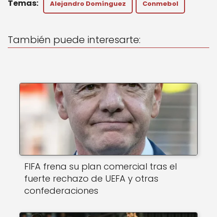
Alejandro Domínguez
Conmebol
ts
e
l
A
b
También puede interesarte:
p
o
p
o
k
FIFA frena su plan comercial tras el
fuerte rechazo de UEFA y otras
confederaciones