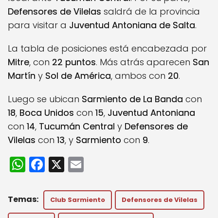
Defensores de Vilelas
saldrá de la provincia
para visitar a
Juventud Antoniana de Salta
.
La tabla de posiciones está encabezada por
Mitre
, con
22 puntos
. Más atrás aparecen
San
Martín
y
Sol de América
, ambos con
20
.
Luego se ubican
Sarmiento de La Banda
con
18
,
Boca Unidos
con
15
,
Juventud Antoniana
con
14
,
Tucumán Central
y
Defensores de
Vilelas
con
13
, y
Sarmiento
con
9
.
W
F
X
E
h
a
m
a
c
ai
Club Sarmiento
Defensores de Vilelas
ts
e
l