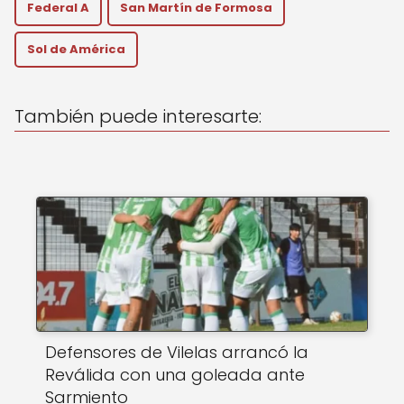
A
b
Federal A
San Martín de Formosa
p
o
Sol de América
p
o
k
También puede interesarte:
Defensores de Vilelas arrancó la
Reválida con una goleada ante
Sarmiento