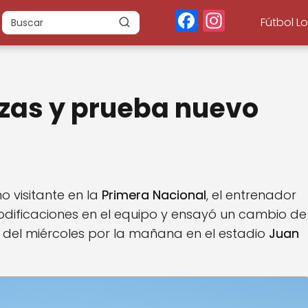
F
In
Fútbol L
a
st
c
a
e
g
ezas y prueba nuevo
b
r
o
a
o
m
k
 visitante en la
Primera Nacional
, el entrenador
modificaciones en el equipo y ensayó un cambio de
l del miércoles por la mañana en el estadio
Juan