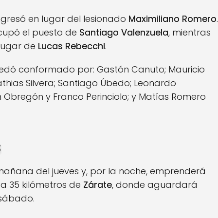
ngresó en lugar del lesionado
Maximiliano Romero
.
upó el puesto de
Santiago Valenzuela
, mientras
lugar de
Lucas Rebecchi
.
uedó conformado por: Gastón Canuto; Mauricio
Mathias Silvera; Santiago Úbedo; Leonardo
n Obregón y Franco Perinciolo; y Matías Romero
s
mañana del jueves y, por la noche, emprenderá
 a 35 kilómetros de
Zárate
, donde aguardará
 sábado.