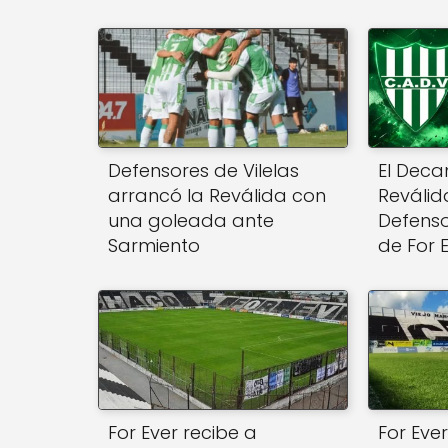
Defensores de Vilelas
El Deca
arrancó la Reválida con
Reválid
una goleada ante
Defens
Sarmiento
de For 
For Ever recibe a
For Eve