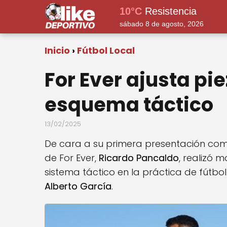
10°C
Resistencia
sábado 8 de agosto, 2026
Inicio
Fútbol Local
For Ever ajusta pi
esquema táctico
13/02/2025
De cara a su primera presentación como
de For Ever,
Ricardo Pancaldo
, realizó 
sistema táctico en la práctica de fútbo
Alberto García
.