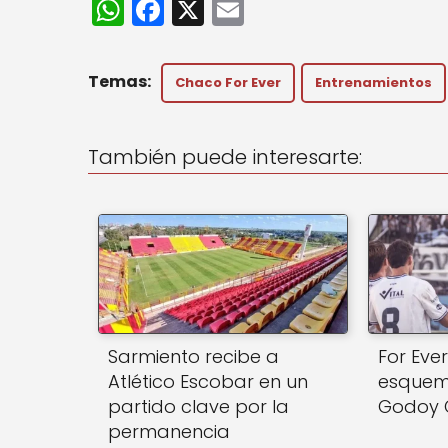
W
F
X
E
h
a
m
a
c
ai
Chaco For Ever
Entrenamientos
ts
e
l
A
b
También puede interesarte:
p
o
p
o
k
Sarmiento recibe a
For Eve
Atlético Escobar en un
esquema
partido clave por la
Godoy 
permanencia