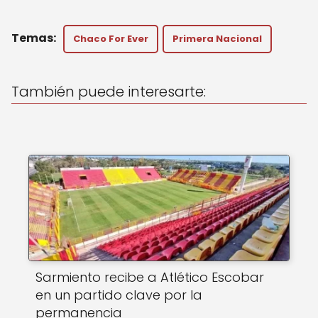
h
a
m
a
c
ai
Chaco For Ever
Primera Nacional
ts
e
l
A
b
También puede interesarte:
p
o
p
o
k
Sarmiento recibe a Atlético Escobar
en un partido clave por la
permanencia