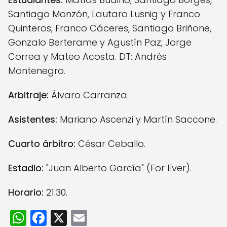
Santiago Monzón, Lautaro Lusnig y Franco
Quinteros; Franco Cáceres, Santiago Briñone,
Gonzalo Berterame y Agustín Paz; Jorge
Correa y Mateo Acosta. DT: Andrés
Montenegro.
Arbitraje:
Álvaro Carranza.
Asistentes:
Mariano Ascenzi y Martín Saccone.
Cuarto árbitro:
César Ceballo.
Estadio:
"Juan Alberto García" (For Ever).
Horario:
21:30.
W
F
X
E