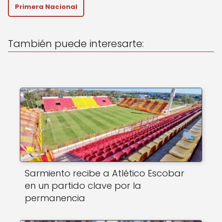
A
b
Primera Nacional
p
o
p
o
También puede interesarte:
k
Sarmiento recibe a Atlético Escobar
en un partido clave por la
permanencia