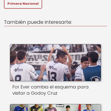
p
o
Primera Nacional
p
o
k
También puede interesarte:
For Ever cambia el esquema para
visitar a Godoy Cruz