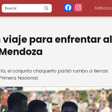
F
In
Fútbol L
a
st
c
a
e
g
 viaje para enfrentar a
b
r
o
a
e Mendoza
o
m
k
cta, el conjunto chaqueño partió rumbo a tierras
Primera Nacional.