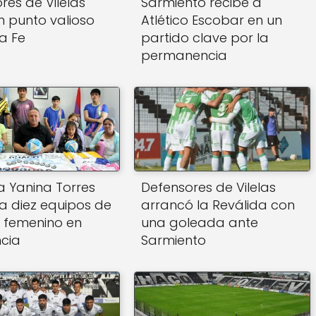
res de Vilelas
Sarmiento recibe a
 punto valioso
Atlético Escobar en un
a Fe
partido clave por la
permanencia
 Yanina Torres
Defensores de Vilelas
 a diez equipos de
arrancó la Reválida con
5 femenino en
una goleada ante
ncia
Sarmiento