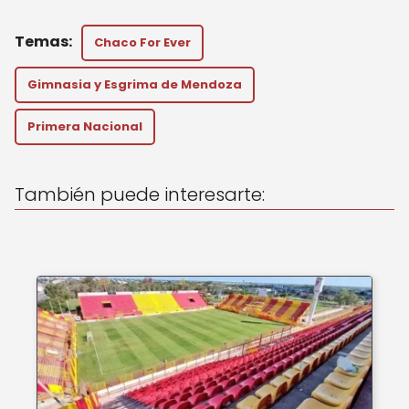
h
a
m
a
c
ai
Chaco For Ever
ts
e
l
A
b
Gimnasia y Esgrima de Mendoza
p
o
Primera Nacional
p
o
k
También puede interesarte: