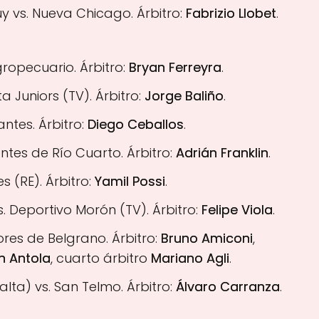
uy vs. Nueva Chicago. Árbitro:
Fabrizio Llobet
.
ropecuario. Árbitro:
Bryan Ferreyra
.
a Juniors (TV). Árbitro:
Jorge Baliño
.
ntes. Árbitro:
Diego Ceballos
.
iantes de Río Cuarto. Árbitro:
Adrián Franklin
.
es (RE). Árbitro:
Yamil Possi
.
s. Deportivo Morón (TV). Árbitro:
Felipe Viola
.
sores de Belgrano. Árbitro:
Bruno Amiconi
,
n Antola
, cuarto árbitro
Mariano Agli
.
Salta) vs. San Telmo. Árbitro:
Álvaro Carranza
.