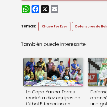
W
F
X
E
h
a
m
a
c
ai
Chaco For Ever
Defensores de Be
ts
e
l
A
b
También puede interesarte:
p
o
p
o
k
La Copa Yanina Torres
Defenso
reunirá a diez equipos de
arrancó
fútbol 5 femenino en
una go