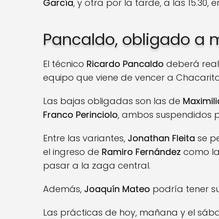
García
, y otra por la tarde, a las 15.30, 
Pancaldo, obligado a 
El técnico
Ricardo Pancaldo
deberá reali
equipo que viene de vencer a Chacarita
Las bajas obligadas son las de
Maximil
Franco Perinciolo
, ambos suspendidos p
Entre las variantes,
Jonathan Fleita
se pe
el ingreso de
Ramiro Fernández
como lat
pasar a la zaga central.
Además,
Joaquín Mateo
podría tener s
Las prácticas de hoy, mañana y el sáb