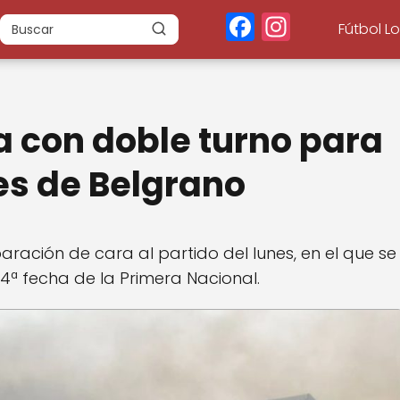
F
In
Fútbol L
a
st
c
a
e
g
a con doble turno para
b
r
o
a
es de Belgrano
o
m
k
aración de cara al partido del lunes, en el que se
14ª fecha de la Primera Nacional.