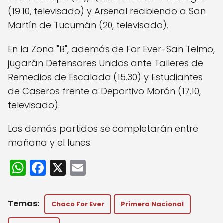
(19.10, televisado) y Arsenal recibiendo a San
Martín de Tucumán (20, televisado).
En la Zona "B", además de For Ever-San Telmo,
jugarán Defensores Unidos ante Talleres de
Remedios de Escalada (15.30) y Estudiantes
de Caseros frente a Deportivo Morón (17.10,
televisado).
Los demás partidos se completarán entre
mañana y el lunes.
W
F
X
E
h
a
m
a
c
ai
Chaco For Ever
Primera Nacional
ts
e
l