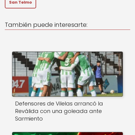
A
b
San Telmo
p
o
p
o
También puede interesarte:
k
Defensores de Vilelas arrancó la
Reválida con una goleada ante
Sarmiento