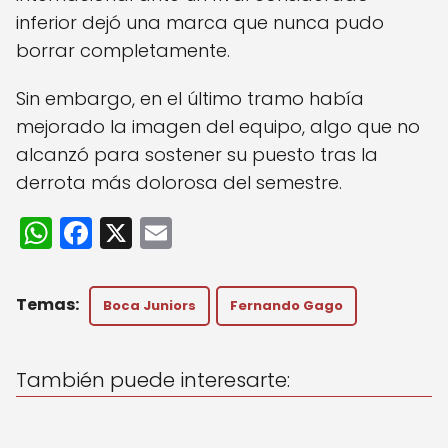
inferior dejó una marca que nunca pudo
borrar completamente.
Sin embargo, en el último tramo había
mejorado la imagen del equipo, algo que no
alcanzó para sostener su puesto tras la
derrota más dolorosa del semestre.
W
F
X
E
h
a
m
a
c
ai
Boca Juniors
Fernando Gago
ts
e
l
A
b
También puede interesarte:
p
o
p
o