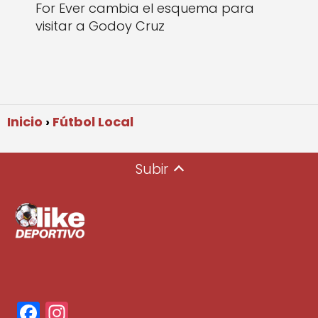
For Ever cambia el esquema para
visitar a Godoy Cruz
Inicio
Fútbol Local
Subir
F
In