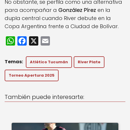
No obstante, se perfila como una alternativa
para acompañar a
González Pírez
en la
dupla central cuando River debute en la
Copa Argentina frente a Ciudad de Bolívar.
W
F
X
E
h
a
m
a
c
ai
Atlético Tucumán
River Plate
ts
e
l
A
b
Torneo Apertura 2025
p
o
p
o
También puede interesarte:
k