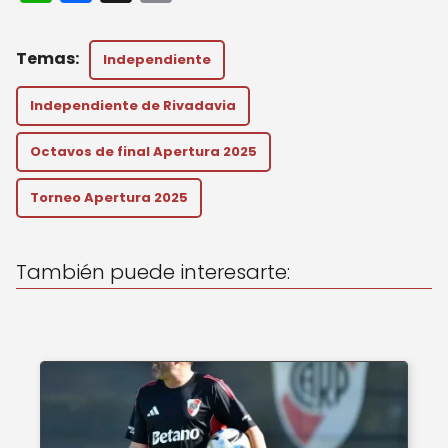
h
a
m
a
c
ai
Independiente
ts
e
l
A
b
Independiente de Rivadavia
p
o
Octavos de final Apertura 2025
p
o
Torneo Apertura 2025
k
También puede interesarte: