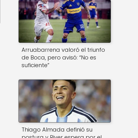
a
Arruabarrena valoró el triunfo
de Boca, pero avisó: “No es
suficiente”
Thiago Almada definió su
postura y River espera por el