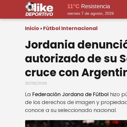
11°C
Resistencia
viernes 7 de agosto, 2026
Inicio
Fútbol Internacional
Jordania denunció
autorizado de su S
cruce con Argenti
25/06/2026
La
Federación Jordana de Fútbol
hizo pú
de los derechos de imagen y propiedad
conoce a su seleccionado nacional.