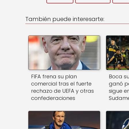
ts
e
l
A
b
También puede interesarte:
p
o
p
o
k
FIFA frena su plan
Boca suf
comercial tras el fuerte
ganó po
rechazo de UEFA y otras
sigue e
confederaciones
Sudame