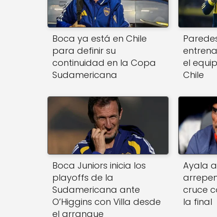
Boca ya está en Chile
Paredes
para definir su
entren
continuidad en la Copa
el equi
Sudamericana
Chile
Boca Juniors inicia los
Ayala a
playoffs de la
arrepen
Sudamericana ante
cruce c
O’Higgins con Villa desde
la final
el arranque