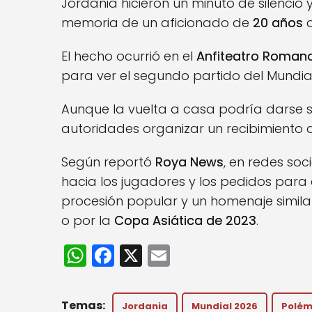
Jordania hicieron un minuto de silencio 
memoria de un aficionado de
20 años
q
El hecho ocurrió en el
Anfiteatro Roman
para ver el segundo partido del Mundial
Aunque la vuelta a casa podría darse si
autoridades organizar un recibimiento d
Según reportó
Roya News
, en redes soc
hacia los jugadores y los pedidos para
procesión popular y un homenaje similar
o por la
Copa Asiática de 2023
.
W
F
X
E
h
a
m
a
c
ai
Jordania
Mundial 2026
Polém