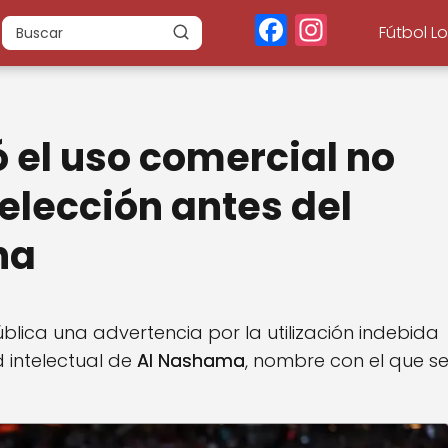
F
In
Fútbol L
a
st
c
a
e
g
 el uso comercial no
b
r
o
a
elección antes del
o
m
na
k
blica una advertencia por la utilización indebida
 intelectual de
Al Nashama
, nombre con el que s