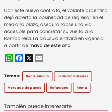
Con este nuevo contrato, el volante argentino
dejó abierta la posibilidad de regresar en el
mediano plazo, asegurándose una vía
accesible para concretar su vuelta a la
Bombonera. La cláusula entrará en vigencia
a partir de
mayo de este año
.
W
F
X
E
h
a
m
a
c
ai
Boca Juniors
Leandro Paredes
ts
e
l
A
b
Mercado de pases
Refuerzos
Roma
p
o
p
o
También puede interesarte: