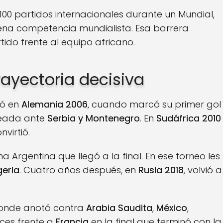
100 partidos internacionales durante un Mundial,
ena competencia mundialista. Esa barrera
do frente al equipo africano.
rayectoria decisiva
zó en
Alemania 2006
, cuando marcó su primer gol
leada ante
Serbia y Montenegro
. En
Sudáfrica 2010
virtió.
a Argentina que llegó a la final. En ese torneo les
geria
. Cuatro años después, en
Rusia 2018
, volvió a
donde anotó contra
Arabia Saudita
,
México
,
ces frente a
Francia
en la final que terminó con la