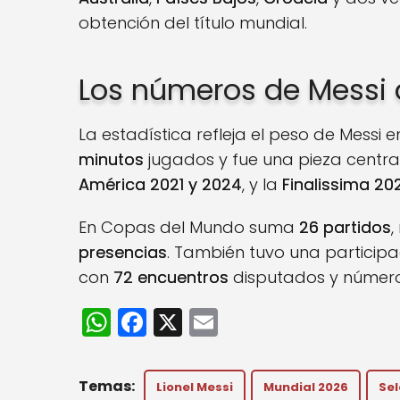
obtención del título mundial.
Los números de Messi 
La estadística refleja el peso de Messi e
minutos
jugados y fue una pieza centra
América 2021 y 2024
, y la
Finalissima 20
En Copas del Mundo suma
26 partidos
,
presencias
. También tuvo una participa
con
72 encuentros
disputados y números
W
F
X
E
h
a
m
a
c
ai
Lionel Messi
Mundial 2026
Sel