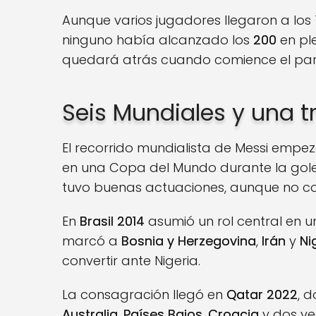
Aunque varios jugadores llegaron a los 
ninguno había alcanzado los
200
en pl
quedará atrás cuando comience el parti
Seis Mundiales y una t
El recorrido mundialista de Messi empe
en una Copa del Mundo durante la go
tuvo buenas actuaciones, aunque no con
En
Brasil 2014
asumió un rol central en un
marcó a
Bosnia y Herzegovina
,
Irán
y
Ni
convertir ante Nigeria.
La consagración llegó en
Qatar 2022
, 
Australia
,
Países Bajos
,
Croacia
y dos ve