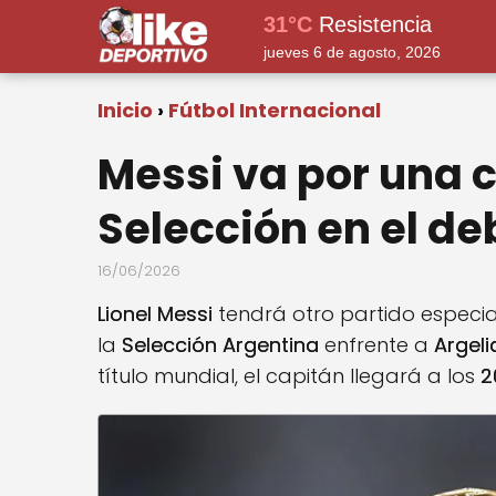
31°C
Resistencia
jueves 6 de agosto, 2026
Inicio
Fútbol Internacional
Messi va por una c
Selección en el de
16/06/2026
Lionel Messi
tendrá otro partido especia
la
Selección Argentina
enfrente a
Argeli
título mundial, el capitán llegará a los
2