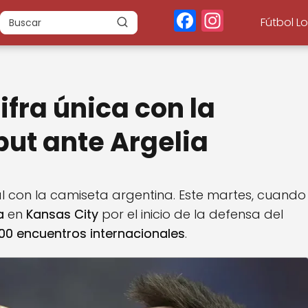
F
In
Fútbol L
a
st
c
a
e
g
ifra única con la
b
r
o
a
but ante Argelia
o
m
k
l con la camiseta argentina. Este martes, cuando
a
en
Kansas City
por el inicio de la defensa del
00 encuentros internacionales
.