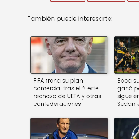
ts
e
l
A
b
También puede interesarte:
p
o
p
o
k
FIFA frena su plan
Boca suf
comercial tras el fuerte
ganó po
rechazo de UEFA y otras
sigue e
confederaciones
Sudame