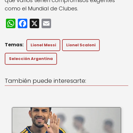
que varios tienen compromisos exigentes
como el Mundial de Clubes.
W
F
X
E
h
a
m
a
c
ai
Lionel Messi
Lionel Scaloni
ts
e
l
A
b
Selección Argentina
p
o
p
o
También puede interesarte:
k