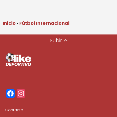
Inicio
Fútbol Internacional
Subir
F
In
a
st
c
a
Contacto