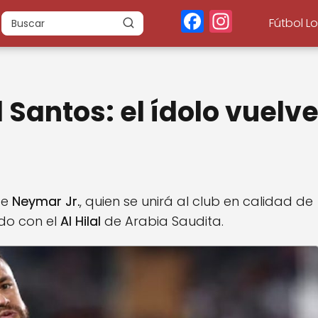
F
In
Fútbol L
a
st
c
a
e
g
Santos: el ídolo vuelv
b
r
o
a
o
m
k
de
Neymar Jr.
, quien se unirá al club en calidad de
do con el
Al Hilal
de Arabia Saudita.