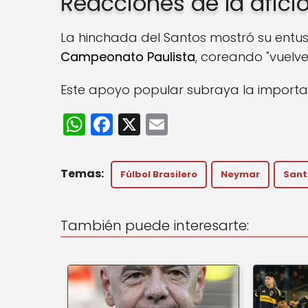
Reacciones de la afici
La hinchada del Santos mostró su entus
Campeonato Paulista
, coreando "vuelv
Este apoyo popular subraya la importanc
W
F
X
E
h
a
m
a
c
ai
Fúlbol Brasilero
Neymar
Sant
ts
e
l
A
b
También puede interesarte:
p
o
p
o
k