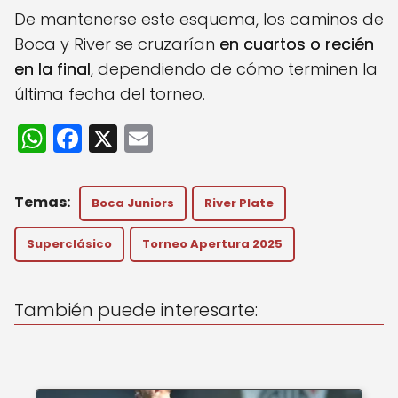
De mantenerse este esquema, los caminos de
Boca y River se cruzarían
en cuartos o recién
en la final
, dependiendo de cómo terminen la
última fecha del torneo.​
W
F
X
E
h
a
m
a
c
ai
Boca Juniors
River Plate
ts
e
l
A
b
Superclásico
Torneo Apertura 2025
p
o
p
o
También puede interesarte:
k