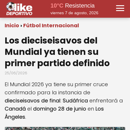
10°C
Resistencia
viernes 7 de agosto, 2026
Inicio
Fútbol Internacional
Los dieciseisavos del
Mundial ya tienen su
primer partido definido
25/06/2026
El Mundial 2026 ya tiene su primer cruce
confirmado para la instancia de
dieciseisavos de final
:
Sudáfrica
enfrentará a
Canadá
el
domingo 28 de junio
en
Los
Ángeles
.