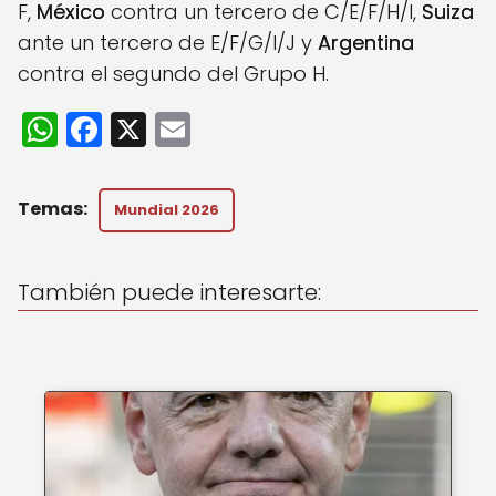
F,
México
contra un tercero de C/E/F/H/I,
Suiza
ante un tercero de E/F/G/I/J y
Argentina
contra el segundo del Grupo H.
W
F
X
E
h
a
m
a
c
ai
Mundial 2026
ts
e
l
A
b
También puede interesarte:
p
o
p
o
k