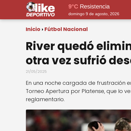
9°C
Resistencia
domingo 9 de agosto, 2026
Inicio
Fútbol Nacional
River quedó elimi
otra vez sufrió de
21/05/2025
En una noche cargada de frustración en
Torneo Apertura por Platense, que lo ven
reglamentario.