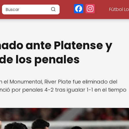
F
In
Fútbol L
a
st
c
a
e
g
nado ante Platense y
b
r
o
a
sde los penales
o
m
k
 el Monumental, River Plate fue eliminado del
ció por penales 4-2 tras igualar 1-1 en el tiempo