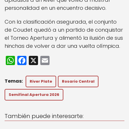
personalidad en un encuentro decisivo.
Con la clasificación asegurada, el conjunto
de Coudet quedó a un partido de conquistar
el Torneo Apertura y alimentó la ilusión de sus
hinchas de volver a dar una vuelta olímpica.
W
F
X
E
h
a
m
a
c
ai
River Plate
Rosario Central
ts
e
l
A
b
Semifinal Apertura 2026
p
o
p
o
También puede interesarte:
k