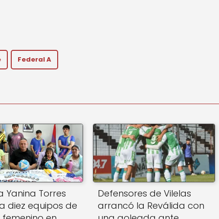
e
Federal A
 Yanina Torres
Defensores de Vilelas
 a diez equipos de
arrancó la Reválida con
5 femenino en
una goleada ante