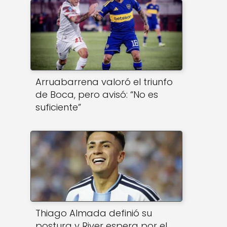
Arruabarrena valoró el triunfo
de Boca, pero avisó: “No es
suficiente”
Thiago Almada definió su
postura y River espera por el