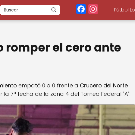
F
In
Fútbol L
a
st
c
a
e
g
 romper el cero ante
b
r
o
a
o
m
k
miento
empató 0 a 0 frente a
Crucero del Norte
r la 7ª fecha de la zona 4 del Torneo Federal "A".