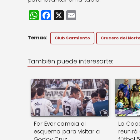
W
F
X
E
h
a
m
a
c
ai
Club Sarmiento
Crucero del Nort
ts
e
l
A
b
También puede interesarte:
p
o
p
o
k
For Ever cambia el
La Copa
esquema para visitar a
reunirá
Godoy Cruz
fútbol 