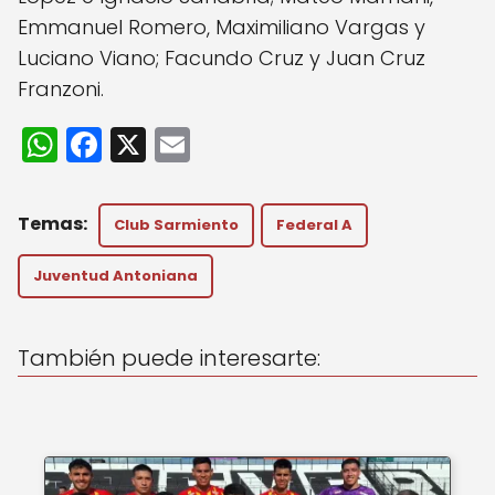
Emmanuel Romero, Maximiliano Vargas y
Luciano Viano; Facundo Cruz y Juan Cruz
Franzoni.
W
F
X
E
h
a
m
a
c
ai
Club Sarmiento
Federal A
ts
e
l
A
b
Juventud Antoniana
p
o
p
o
También puede interesarte:
k