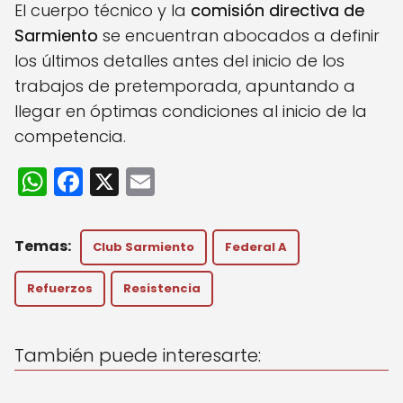
El cuerpo técnico y la
comisión directiva de
Sarmiento
se encuentran abocados a definir
los últimos detalles antes del inicio de los
trabajos de pretemporada, apuntando a
llegar en óptimas condiciones al inicio de la
competencia.
W
F
X
E
h
a
m
a
c
ai
Club Sarmiento
Federal A
ts
e
l
A
b
Refuerzos
Resistencia
p
o
p
o
También puede interesarte:
k