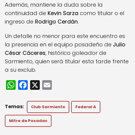
Además, mantiene la duda sobre la
continuidad de
Kevin Sarza
como titular o el
ingreso de
Rodrigo Cerdán
.
Un detalle no menor para este encuentro es
la presencia en el equipo posadeño de
Julio
César Cáceres
, histórico goleador de
Sarmiento, quien será titular esta tarde frente
a su exclub.
W
F
X
E
h
a
m
a
c
ai
Club Sarmiento
Federal A
ts
e
l
A
b
Mitre de Posadas
p
o