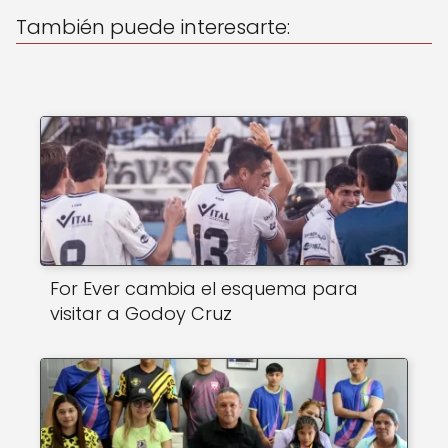
p
o
También puede interesarte:
k
For Ever cambia el esquema para
visitar a Godoy Cruz