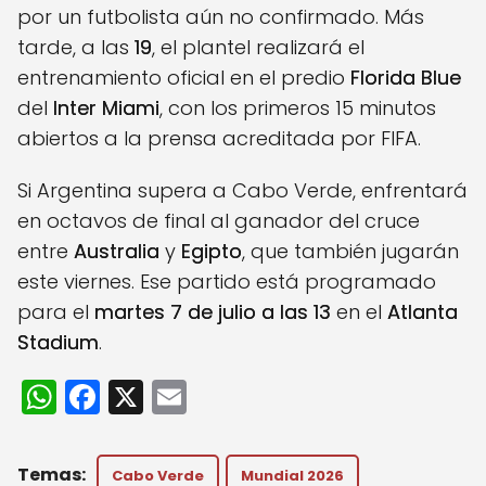
por un futbolista aún no confirmado. Más
tarde, a las
19
, el plantel realizará el
entrenamiento oficial en el predio
Florida Blue
del
Inter Miami
, con los primeros 15 minutos
abiertos a la prensa acreditada por FIFA.
Si Argentina supera a Cabo Verde, enfrentará
en octavos de final al ganador del cruce
entre
Australia
y
Egipto
, que también jugarán
este viernes. Ese partido está programado
para el
martes 7 de julio a las 13
en el
Atlanta
Stadium
.
W
F
X
E
h
a
m
a
c
ai
Cabo Verde
Mundial 2026