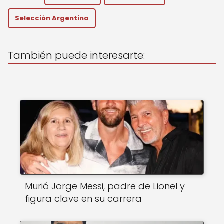
ts
e
l
A
b
Selección Argentina
p
o
p
o
También puede interesarte:
k
Murió Jorge Messi, padre de Lionel y
figura clave en su carrera