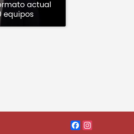
formato actual
0 equipos
F
In