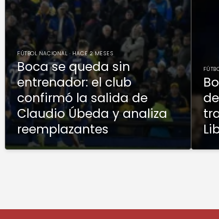
FÚTBOL NACIONAL · HACE 2 MESES
Boca se queda sin
FÚTB
entrenador: el club
Bo
confirmó la salida de
de
Claudio Úbeda y analiza
tr
reemplazantes
Li