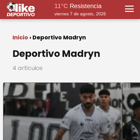
11°C
Resistencia
viernes 7 de agosto, 2026
Inicio
Deportivo Madryn
Deportivo Madryn
4 artículos