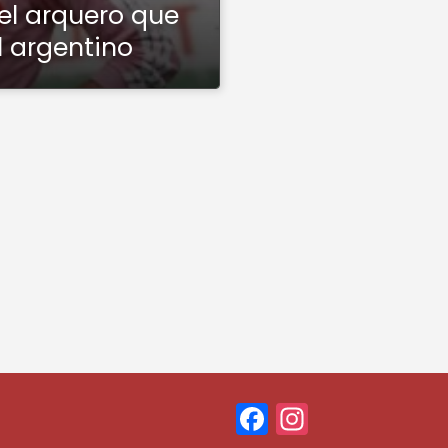
el arquero que
l argentino
F
In