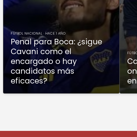
FÚTBOL NACIONAL · HACE 1 AÑO
Penal para Boca: ¿sigue
Cavani como el
FÚTBO
encargado o hay
Ca
candidatos más
on
eficaces?
en