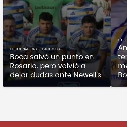
FÚTBO
An
FÚTBOL NACIONAL · HACE 6 DÍAS
Boca salvó un punto en
te
Rosario, pero volvió a
me
dejar dudas ante Newell's
Bo