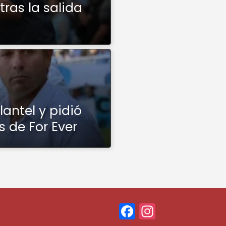
tras la salida
lantel y pidió
s de For Ever
F
In