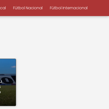
ocal
Fútbol Nacional
Fútbol Internacional
u
s
ó