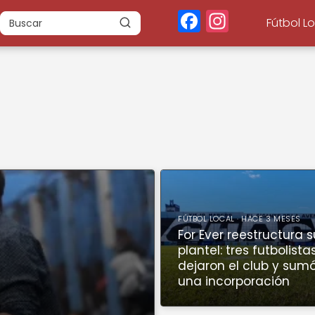
F
In
Fútbol L
a
st
c
a
e
g
b
r
o
a
o
m
k
FÚTBOL LOCAL · HACE 3 MESES
For Ever reestructura s
plantel: tres futbolista
dejaron el club y sum
una incorporación