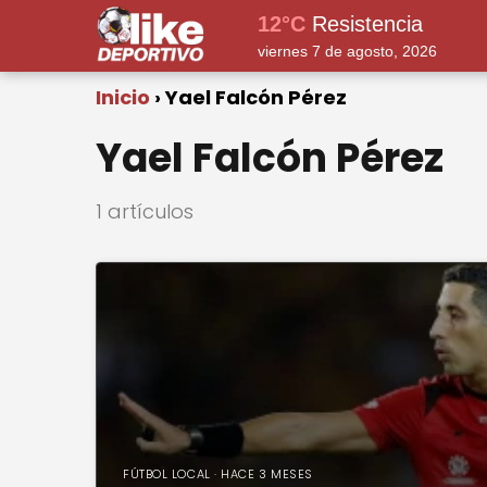
12°C
Resistencia
viernes 7 de agosto, 2026
Inicio
Yael Falcón Pérez
Yael Falcón Pérez
1 artículos
FÚTBOL LOCAL · HACE 3 MESES