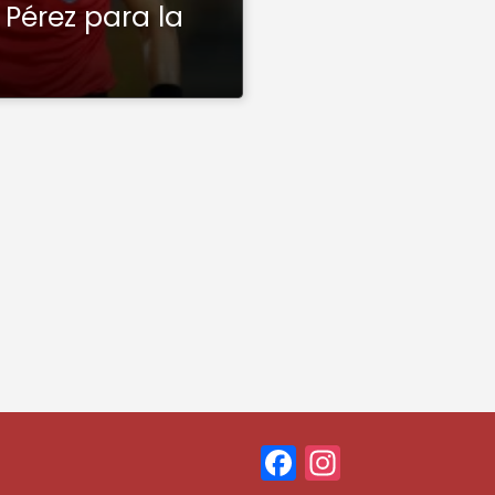
Pérez para la
F
In