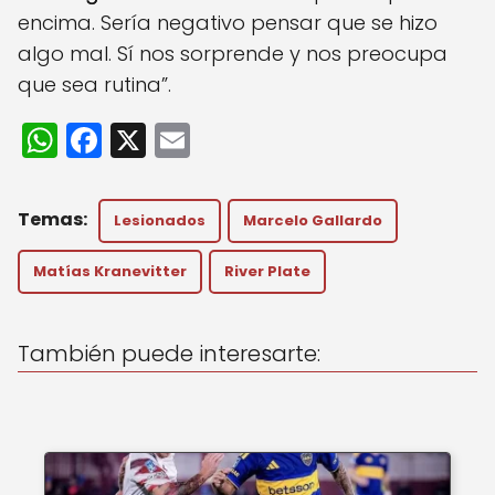
encima. Sería negativo pensar que se hizo
algo mal. Sí nos sorprende y nos preocupa
que sea rutina”.
W
F
X
E
h
a
m
a
c
ai
Lesionados
Marcelo Gallardo
ts
e
l
A
b
Matías Kranevitter
River Plate
p
o
p
o
También puede interesarte:
k