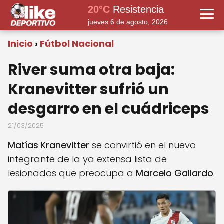
20°C
Resistencia
jueves 6 de agosto, 2026
Inicio
Fútbol Nacional
River suma otra baja:
Kranevitter sufrió un
desgarro en el cuádriceps
21/03/2025
Matías Kranevitter
se convirtió en el nuevo
integrante de la ya extensa lista de
lesionados que preocupa a
Marcelo Gallardo
.