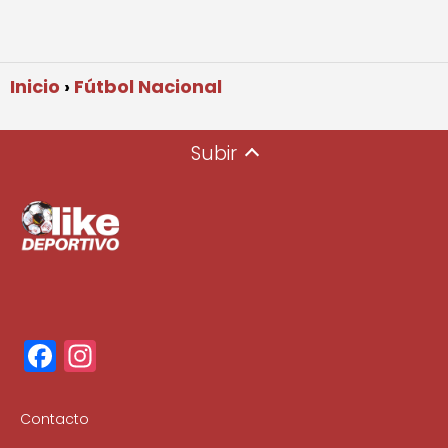
Inicio
Fútbol Nacional
Subir
F
In
a
st
c
a
Contacto